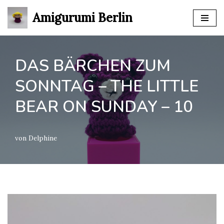
Amigurumi Berlin
Zum
Inhalt
springen
DAS BÄRCHEN ZUM
SONNTAG – THE LITTLE
BEAR ON SUNDAY – 10
von
Delphine