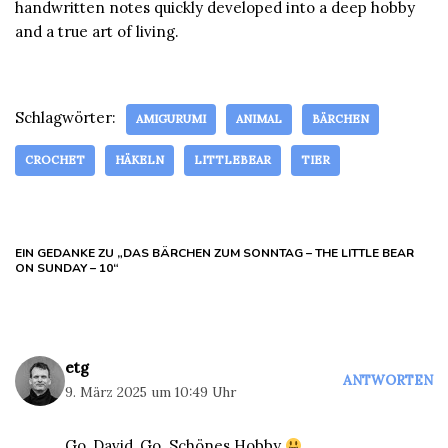
handwritten notes quickly developed into a deep hobby
and a true art of living.
Schlagwörter:
AMIGURUMI
ANIMAL
BÄRCHEN
CROCHET
HÄKELN
LITTLEBEAR
TIER
EIN GEDANKE ZU „DAS BÄRCHEN ZUM SONNTAG – THE LITTLE BEAR
ON SUNDAY – 10“
etg
ANTWORTEN
9. März 2025 um 10:49 Uhr
Go, David, Go. Schönes Hobby